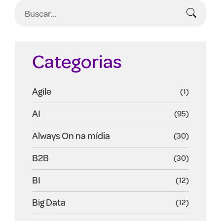
Categorias
Agile
(1)
AI
(95)
Always On na mídia
(30)
B2B
(30)
BI
(12)
Big Data
(12)