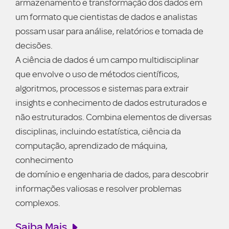
util
armazenamento e transformação dos dados em
rel
um formato que cientistas de dados e analistas
clie
possam usar para análise, relatórios e tomada de
O o
decisões.
sati
A ciência de dados é um campo multidisciplinar
mes
que envolve o uso de métodos científicos,
neg
algoritmos, processos e sistemas para extrair
insights e conhecimento de dados estruturados e
Sa
não estruturados. Combina elementos de diversas
disciplinas, incluindo estatística, ciência da
computação, aprendizado de máquina,
conhecimento
de domínio e engenharia de dados, para descobrir
informações valiosas e resolver problemas
complexos.
Saiba Mais