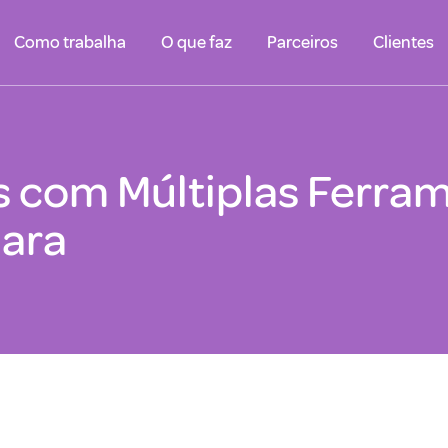
Como trabalha
O que faz
Parceiros
Clientes
 com Múltiplas Ferram
lara