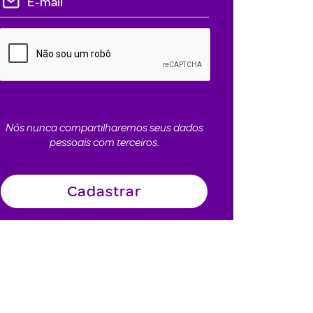
Nós nunca compartilharemos seus dados
pessoais com terceiros.