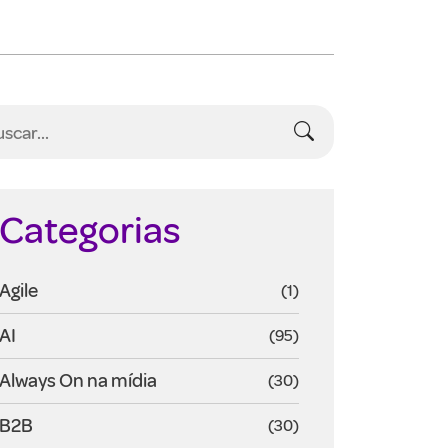
Categorias
Agile
(1)
AI
(95)
Always On na mídia
(30)
B2B
(30)