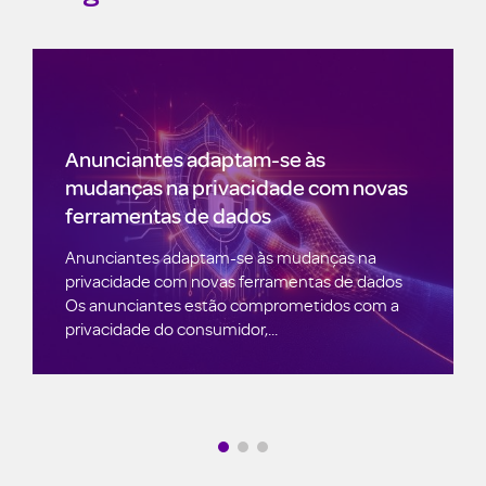
e às
de com novas
Como Integrar Big Data e Clou
Computing
mudanças na
mentas de dados
Dominando o Jogo: Como Integrar Big 
ometidos com a
Cloud Computing para o Sucesso do S
Projeto de Dados Saiba como...