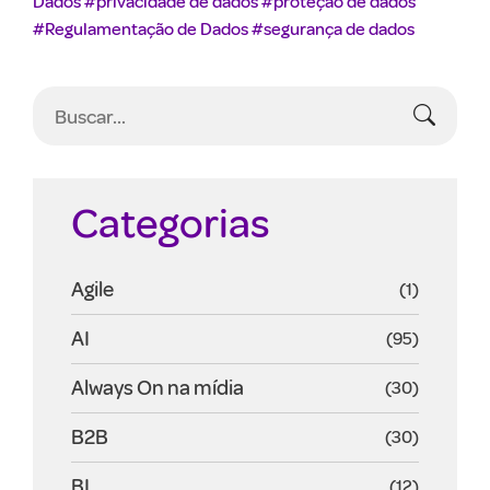
Dados
#privacidade de dados
#proteção de dados
#Regulamentação de Dados
#segurança de dados
Categorias
Agile
(1)
AI
(95)
Always On na mídia
(30)
B2B
(30)
BI
(12)