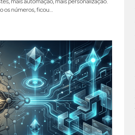
testes, mais automação, mais personalização.
 os números, ficou...