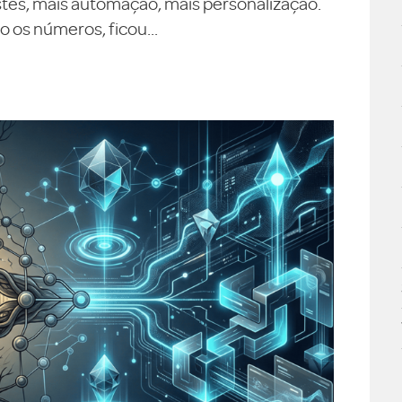
testes, mais automação, mais personalização.
 os números, ficou...