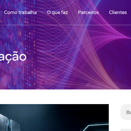
Como trabalha
O que faz
Parceiros
Clientes
sação