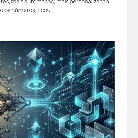
testes, mais automação, mais personalização.
 os números, ficou...