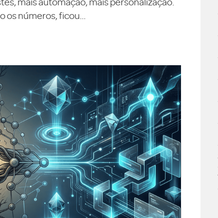
testes, mais automação, mais personalização.
 os números, ficou...