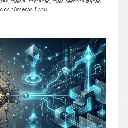
testes, mais automação, mais personalização.
 os números, ficou...