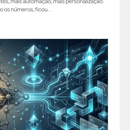
testes, mais automação, mais personalização.
 os números, ficou...