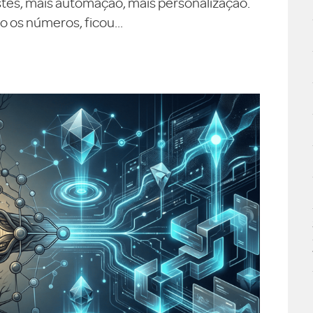
testes, mais automação, mais personalização.
 os números, ficou...