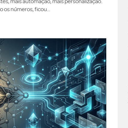
testes, mais automação, mais personalização.
 os números, ficou...