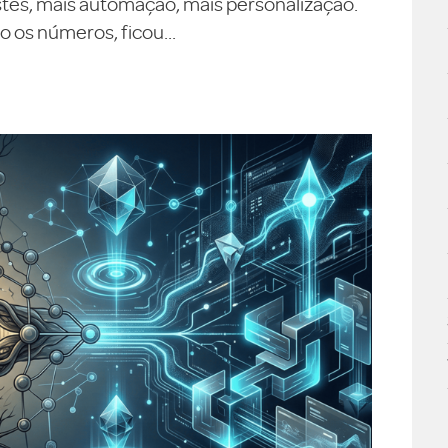
testes, mais automação, mais personalização.
 os números, ficou...