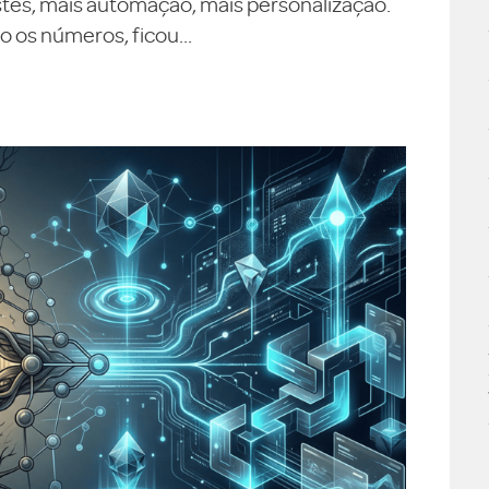
testes, mais automação, mais personalização.
 os números, ficou...