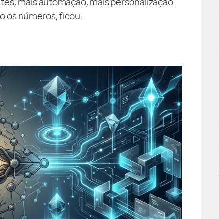
testes, mais automação, mais personalização.
 os números, ficou...