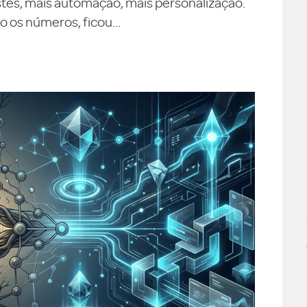
testes, mais automação, mais personalização.
 os números, ficou...