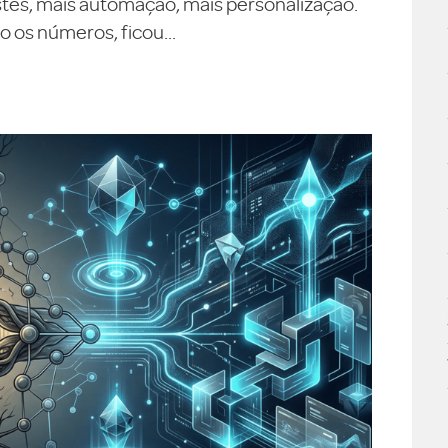
testes, mais automação, mais personalização.
 os números, ficou...