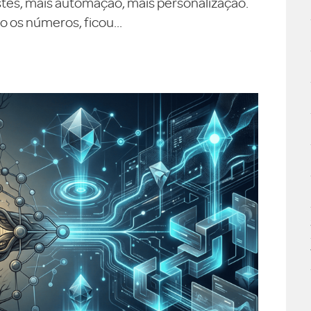
testes, mais automação, mais personalização.
 os números, ficou...