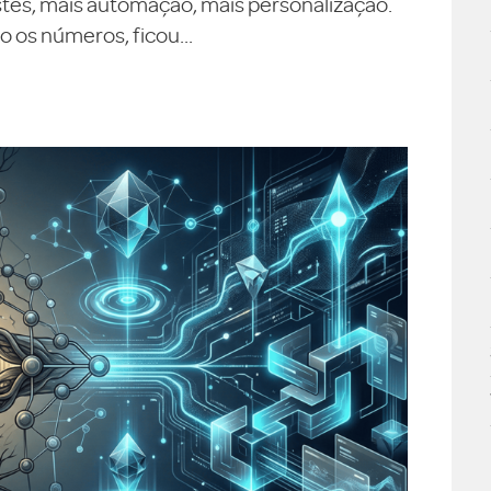
testes, mais automação, mais personalização.
 os números, ficou...