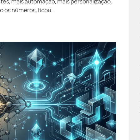
testes, mais automação, mais personalização.
 os números, ficou...