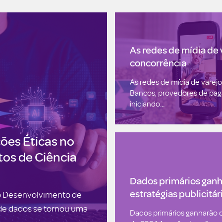
As redes de mídia de
concorrência
As redes de mídia de vare
Bancos, provedores de pag
iniciando...
ões Éticas no
os de Ciência
Dados primários ganh
estratégias publicitá
no Desenvolvimento de
 de dados se tornou uma
Dados primários ganharão o 