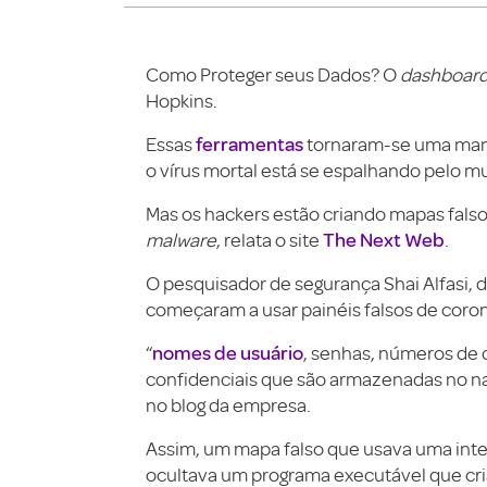
Como Proteger seus Dados? O
dashboar
Hopkins.
ferramentas
Essas
tornaram-se uma man
o vírus mortal está se espalhando pelo m
Mas os hackers estão criando mapas falso
The Next Web
malware
, relata o site
.
O pesquisador de segurança Shai Alfasi, 
começaram a usar painéis falsos de corona
nomes de usuário
“
, senhas, números de 
confidenciais que são armazenadas no n
no blog da empresa.
Assim, um mapa falso que usava uma inter
ocultava um programa executável que cri