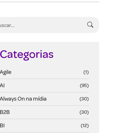
Categorias
Agile
(1)
AI
(95)
Always On na mídia
(30)
B2B
(30)
BI
(12)