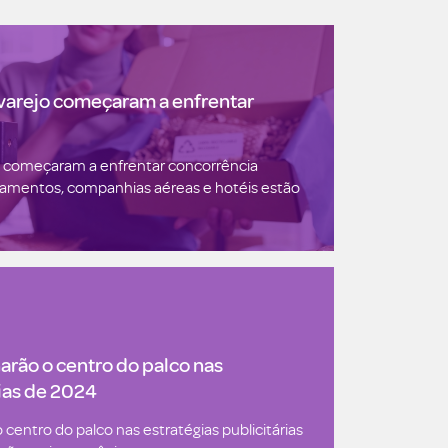
 varejo começaram a enfrentar
jo começaram a enfrentar concorrência
amentos, companhias aéreas e hotéis estão
arão o centro do palco nas
rias de 2024
centro do palco nas estratégias publicitárias