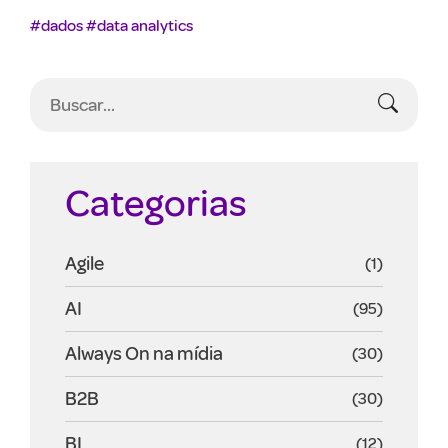
#dados
#data analytics
Categorias
Agile
(1)
AI
(95)
Always On na mídia
(30)
B2B
(30)
BI
(12)