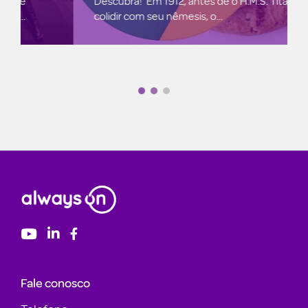
Descubra! Em 1912, antes de o H.M.S. Titanic
colidir com seu nêmesis, o...
Fale conosco