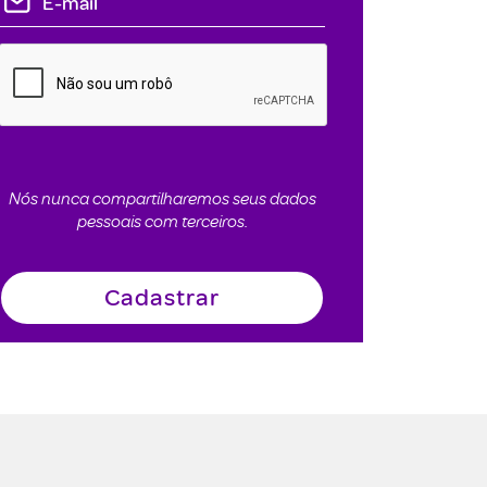
Nós nunca compartilharemos seus dados
pessoais com terceiros.