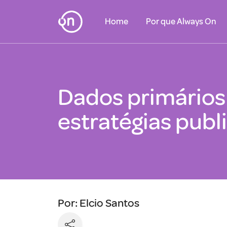
Home
Por que Always On
Dados primários
estratégias publ
Por: Elcio Santos