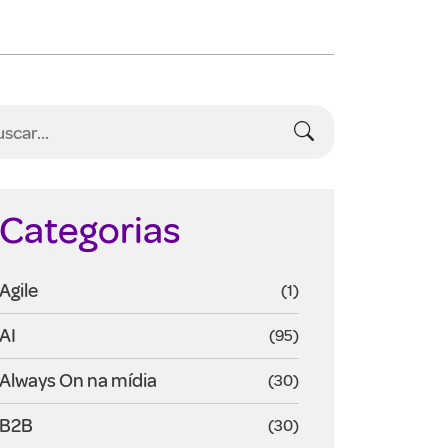
Categorias
Agile
(1)
AI
(95)
Always On na mídia
(30)
B2B
(30)