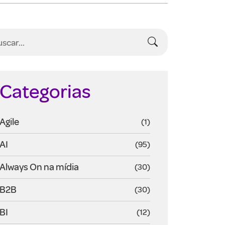
Categorias
Agile
(1)
AI
(95)
Always On na mídia
(30)
B2B
(30)
BI
(12)