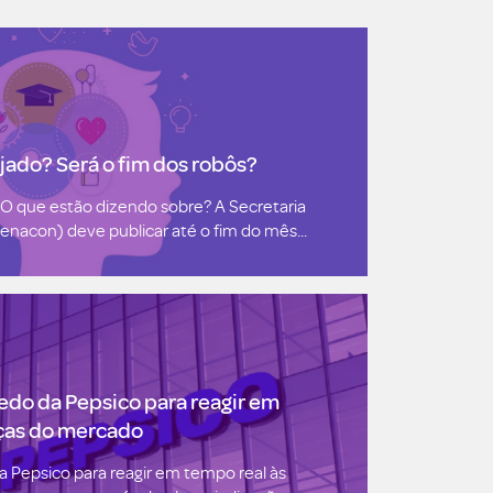
jado? Será o fim dos robôs?
O que estão dizendo sobre? A Secretaria
nacon) deve publicar até o fim do mês...
redo da Pepsico para reagir em
ças do mercado
a Pepsico para reagir em tempo real às