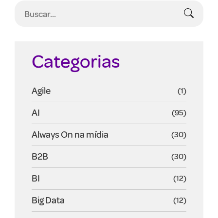
Categorias
Agile
(1)
AI
(95)
Always On na mídia
(30)
B2B
(30)
BI
(12)
Big Data
(12)