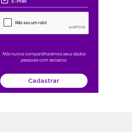
Nós nunca compartilharemos seus dados
pessoais com terceiros.