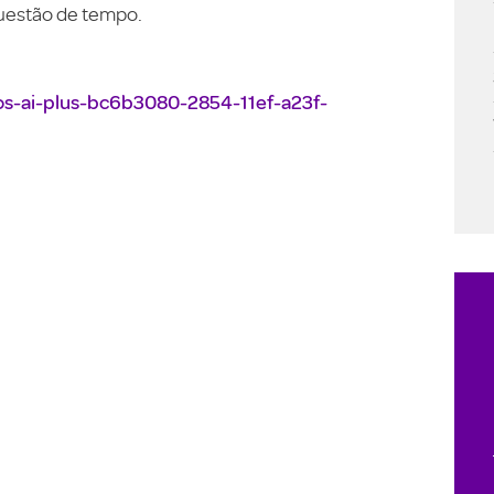
questão de tempo.
os-ai-plus-bc6b3080-2854-11ef-a23f-