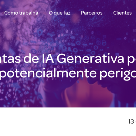
Como trabalha
O que faz
Parceiros
Clientes
ntas de IA Generativa
 potencialmente perig
13