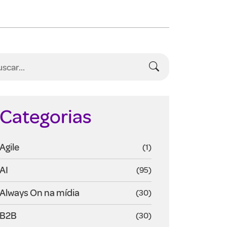
Categorias
Agile
(1)
AI
(95)
Always On na mídia
(30)
B2B
(30)