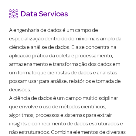
Data Services
CRM
A engenharia de dados é um campo de
Clie
especialização dentro do domínio mais amplo da
Ref
ciência e análise de dados. Ela se concentra na
tec
aplicação prática da coleta e processamento,
util
armazenamento e transformação dos dados em
rel
um formato que cientistas de dados e analistas
clie
possam usar para análise, relatórios e tomada de
O o
decisões.
sati
A ciência de dados é um campo multidisciplinar
mes
que envolve o uso de métodos científicos,
neg
algoritmos, processos e sistemas para extrair
insights e conhecimento de dados estruturados e
Sa
não estruturados. Combina elementos de diversas