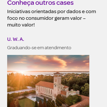
Conheça outros cases
Iniciativas orientadas por dados e com
foco no consumidor geram valor –
muito valor!
Mack Trucks
Sa
Acelerando a ousadia
Nã