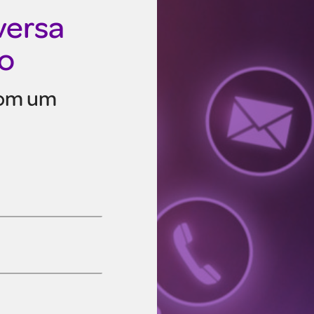
versa
o
com um