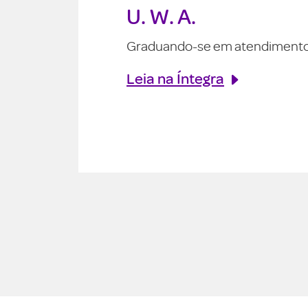
Mack Trucks
Acelerando a ousadia
Leia na Íntegra