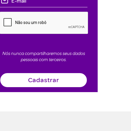
Nós nunca compartilharemos seus dados
pessoais com terceiros.