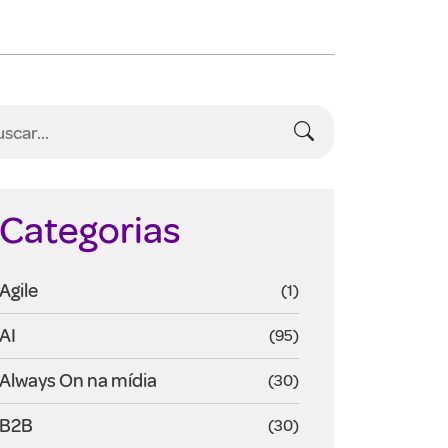
Categorias
Agile
(1)
AI
(95)
Always On na mídia
(30)
B2B
(30)