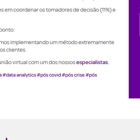
s em coordenar os tomadores de decisão (11%) e
ponto:
mos implementando um método extremamente
os clientes.
especialistas
união virtual com um dos nossos
.
a
#data analytics
#pós covid
#pós crise
#pós