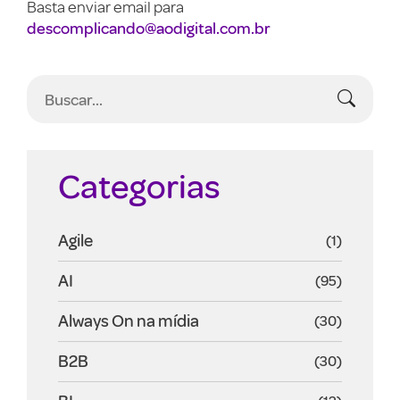
Basta enviar email para
descomplicando@aodigital.com.br
Categorias
Agile
(1)
AI
(95)
Always On na mídia
(30)
B2B
(30)