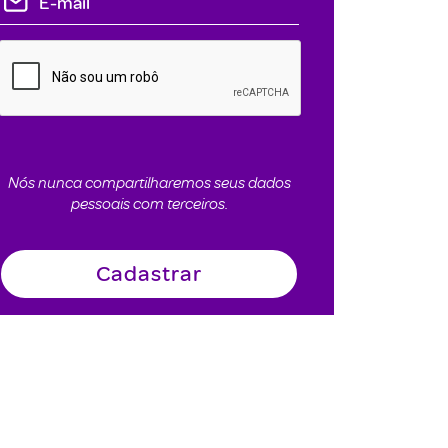
Nós nunca compartilharemos seus dados
pessoais com terceiros.