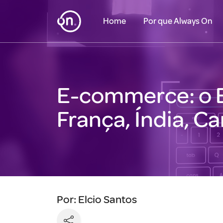
Home
Por que Always On
E-commerce: o Br
França, Índia, Ca
Por: Elcio Santos