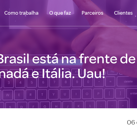
Como trabalha
O que faz
Parceiros
Clientes
asil está na frente d
nadá e Itália. Uau!
06 