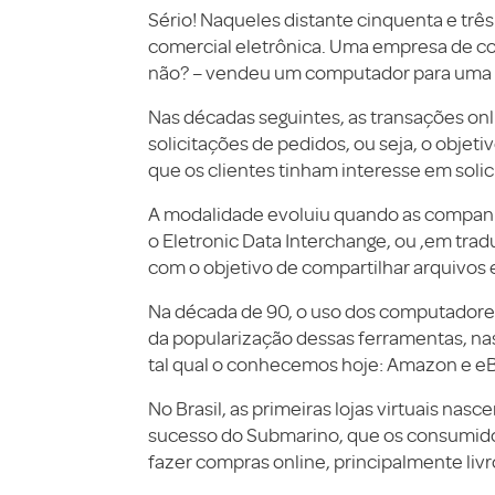
Sério! Naqueles distante cinquenta e três 
comercial eletrônica. Uma empresa de co
não? – vendeu um computador para uma u
Nas décadas seguintes, as transações onl
solicitações de pedidos, ou seja, o objet
que os clientes tinham interesse em soli
A modalidade evoluiu quando as companhi
o Eletronic Data Interchange, ou ,em trad
com o objetivo de compartilhar arquivos
Na década de 90, o uso dos computadores 
da popularização dessas ferramentas, n
tal qual o conhecemos hoje: Amazon e eB
No Brasil, as primeiras lojas virtuais na
sucesso do Submarino, que os consumid
fazer compras online, principalmente livr