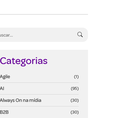
Categorias
Agile
(1)
AI
(95)
Always On na mídia
(30)
B2B
(30)