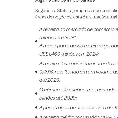
Segundo a Statista, empresa que consolid
áreas de negócios, esta é a situação atu
A receita no mercado de comércio el
trilhões em 2024.
A maior parte dessa receita é gera
US$1,469 trilhões em 2024;
A receita deve apresentar uma tax
9,49%, resultando em um volume de
até 2029;
O número de usuários no mercado d
bilhões até 2029;
A penetração de usuários será de 4
A receita média por usuário (ARPU)