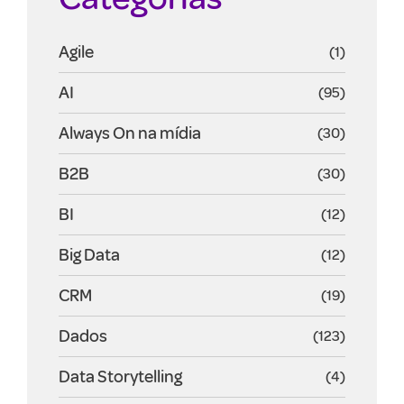
Agile
(1)
AI
(95)
Always On na mídia
(30)
B2B
(30)
BI
(12)
Big Data
(12)
CRM
(19)
Dados
(123)
Data Storytelling
(4)