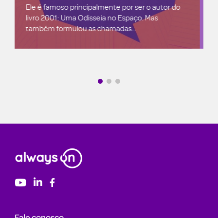
Mercado em alerta: empresas de IA estão
ficando sem dados para treinamento Os dados
desempenham um papel central na economia...
Fale conosco