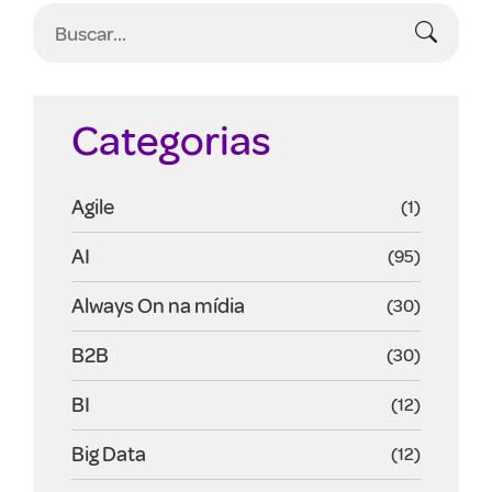
Categorias
Agile
(1)
AI
(95)
Always On na mídia
(30)
B2B
(30)
BI
(12)
Big Data
(12)