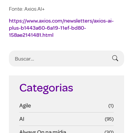
Fonte: Axios AI+
https://www.axios.com/newsletters/axios-ai-
plus-b1443a60-6a19-11ef-bd80-
158ae2141481.html
Categorias
Agile
(1)
AI
(95)
Always On na mídia
(30)