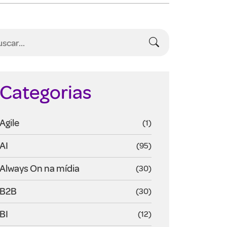
Categorias
Agile
(1)
AI
(95)
Always On na mídia
(30)
B2B
(30)
BI
(12)