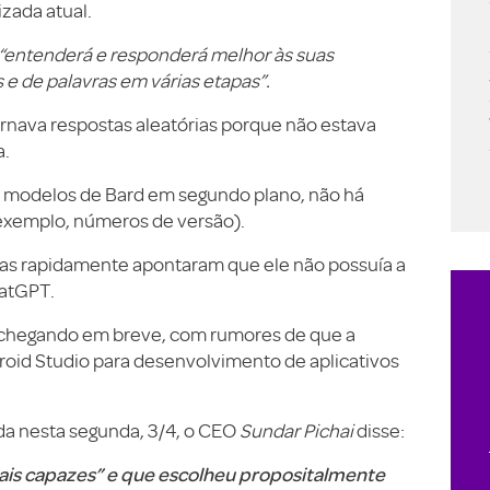
zada atual.
“entenderá e responderá melhor às suas
e de palavras em várias etapas”.
rnava respostas aleatórias porque não estava
a.
s modelos de Bard em segundo plano, não há
 exemplo, números de versão).
oas rapidamente apontaram que ele não possuía a
atGPT.
á chegando em breve, com rumores de que a
oid Studio para desenvolvimento de aplicativos
da nesta segunda, 3/4, o CEO
Sundar Pichai
disse:
is capazes” e que escolheu propositalmente