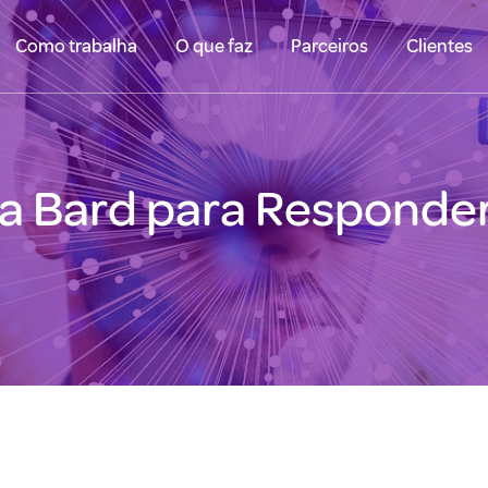
Como trabalha
O que faz
Parceiros
Clientes
za Bard para Responder