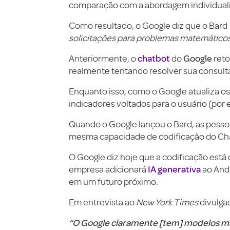
comparação com a abordagem individuali
Como resultado, o Google diz que o Bard
solicitações para problemas matemáticos 
chatbot
Google
Anteriormente, o
do
reto
realmente tentando resolver sua consult
Enquanto isso, como o Google atualiza o
indicadores voltados para o usuário (por
Quando o Google lançou o Bard, as pess
mesma capacidade de codificação do Ch
O Google diz hoje que a codificação est
IA generativa
empresa adicionará
ao Andr
em um futuro próximo.
Em entrevista ao
New York Times
divulga
“O Google claramente [tem] modelos ma