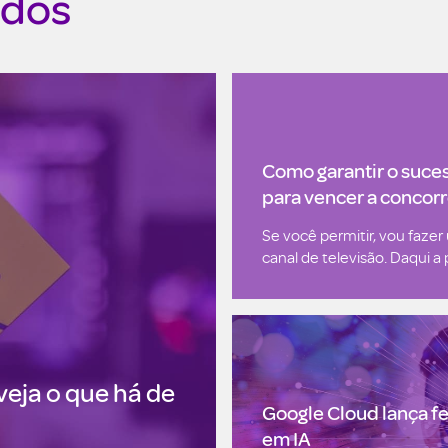
ados
Como garantir o sucess
para vencer a concor
Se você permitir, vou faz
canal de televisão. Daqui a
veja o que há de
Google Cloud lança f
em IA