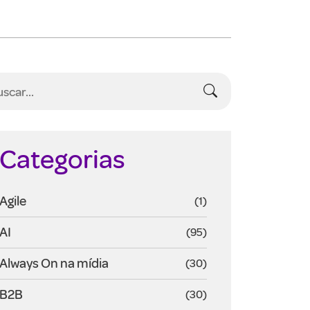
Categorias
Agile
(1)
AI
(95)
Always On na mídia
(30)
B2B
(30)