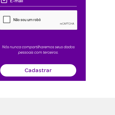
Nós nunca compartilharemos seus dados
pessoais com terceiros.